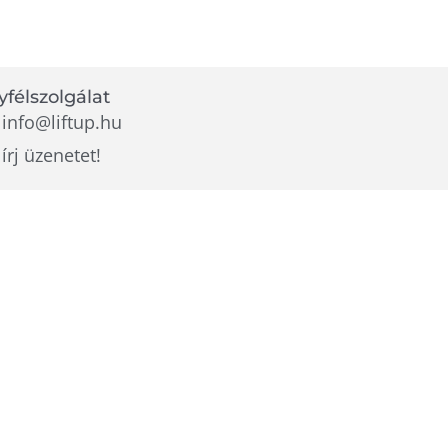
félszolgálat
info@liftup.hu
írj üzenetet!