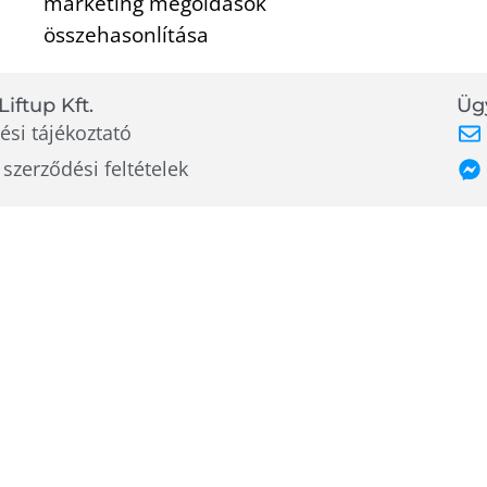
marketing megoldások
összehasonlítása
Liftup Kft.
Ügy
ési tájékoztató
 szerződési feltételek