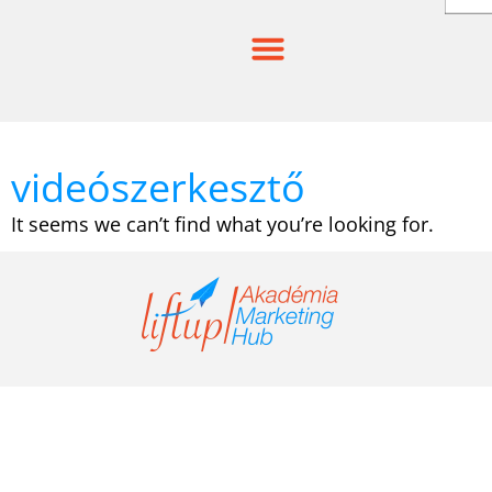
Skip
to
content
videószerkesztő
It seems we can’t find what you’re looking for.