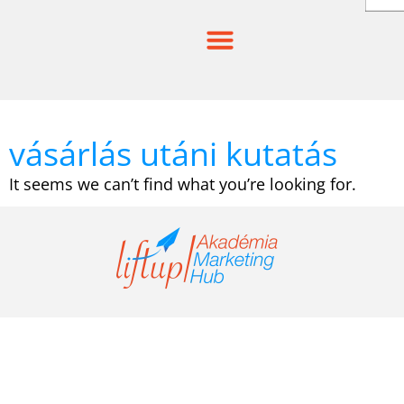
Skip
to
content
vásárlás utáni kutatás
It seems we can’t find what you’re looking for.