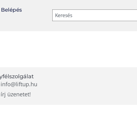
Belépés
Keresés
félszolgálat
info@liftup.hu
írj üzenetet!