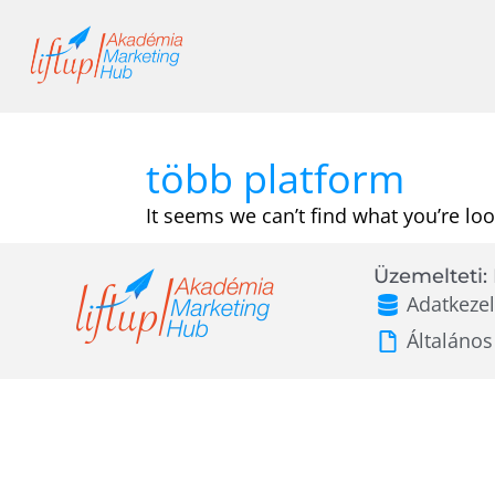
Skip
to
content
több platform
It seems we can’t find what you’re loo
Üzemelteti: 
Adatkezel
Általános