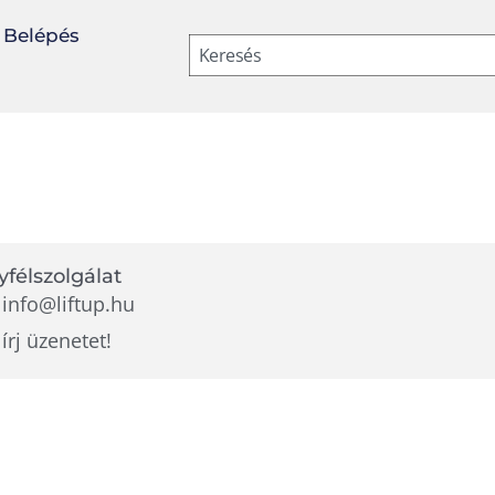
Belépés
Keresés
félszolgálat
info@liftup.hu
írj üzenetet!