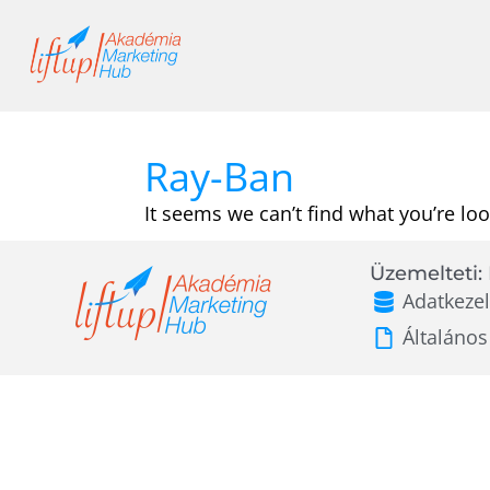
Skip
to
content
Ray-Ban
It seems we can’t find what you’re loo
Üzemelteti: 
Adatkezel
Általános