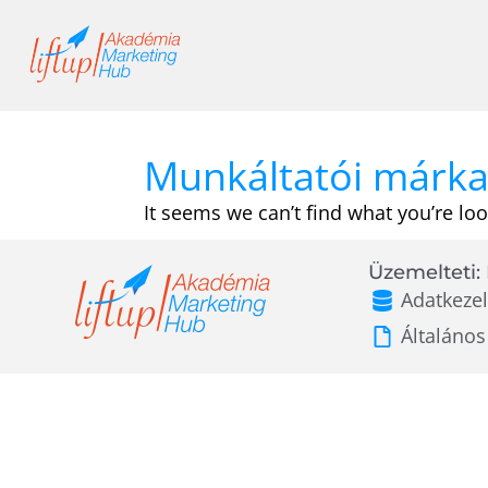
Skip
to
content
Munkáltatói márka
It seems we can’t find what you’re loo
Üzemelteti: 
Adatkezel
Általános