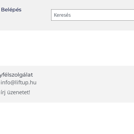
Belépés
Keresés
félszolgálat
info@liftup.hu
írj üzenetet!