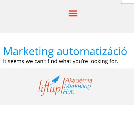
Skip
to
content
Marketing automatizáció
It seems we can’t find what you’re looking for.