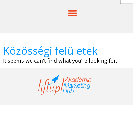
Skip
to
content
Közösségi felületek
It seems we can’t find what you’re looking for.