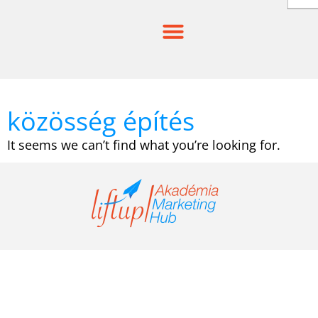
Skip
to
content
közösség építés
It seems we can’t find what you’re looking for.