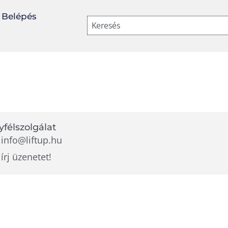
Belépés
Keresés
félszolgálat
info@liftup.hu
írj üzenetet!