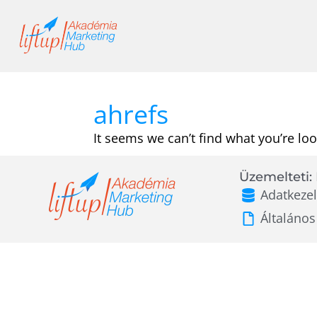
Skip
to
content
ahrefs
It seems we can’t find what you’re loo
Üzemelteti: 
Adatkezel
Általános