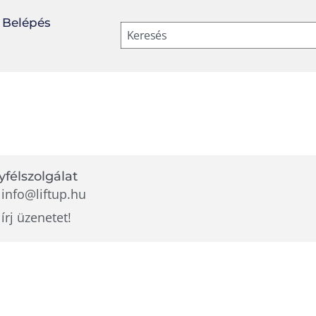
Belépés
Keresés
félszolgálat
info@liftup.hu
írj üzenetet!