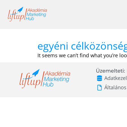
Skip
to
content
egyéni célközönsé
It seems we can’t find what you’re loo
Üzemelteti: 
Adatkezel
Általános