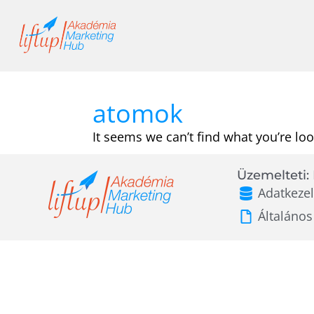
Skip
to
content
atomok
It seems we can’t find what you’re loo
Üzemelteti: 
Adatkezel
Általános