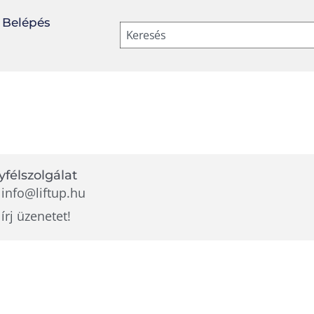
Belépés
Keresés
félszolgálat
info@liftup.hu
írj üzenetet!