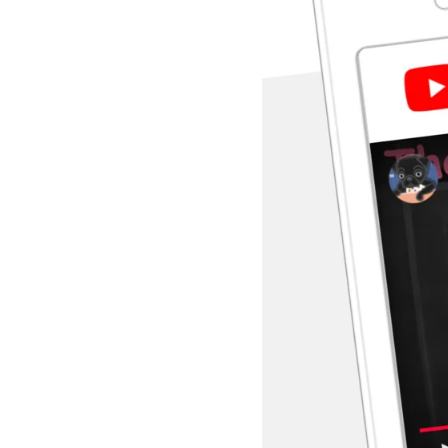
Termékismertség
növelés
YouTube
videókkal