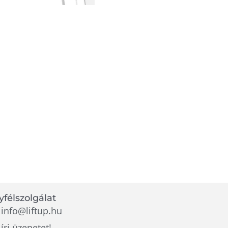
félszolgálat
info@liftup.hu
írj üzenetet!