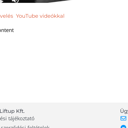
velés YouTube videókkal
ontent
Liftup Kft.
Ügy
ési tájékoztató
 szerződési feltételek