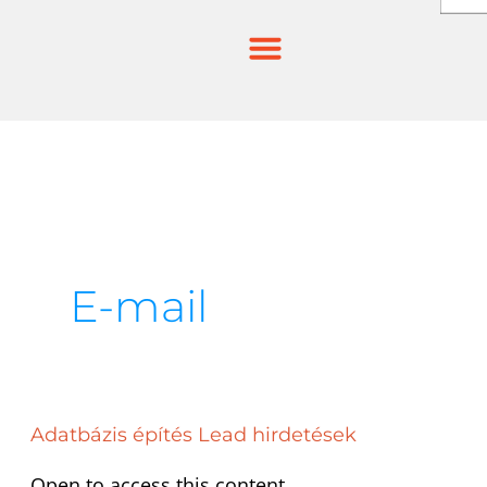
Skip
to
content
E-mail
Adatbázis
Adatbázis építés Lead hirdetések
építés
Open to access this content