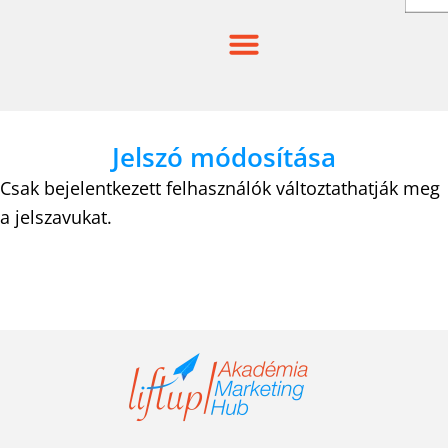
Skip
to
content
Jelszó módosítása
Csak bejelentkezett felhasználók változtathatják meg
a jelszavukat.