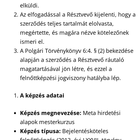
elküldi.
Az elfogadással a Résztvevő kijelenti, hogy a
szerződés teljes tartalmát elolvasta,
megértette, és magára nézve kötelezőnek
ismeri el.
A Polgári Törvénykönyv 6:4. § (2) bekezdése
alapján a szerződés a Résztvevő ráutaló
magatartásával jön létre, és ezzel a
felnőttképzési jogviszony hatályba lép.
A k
é
pz
é
s adatai
K
é
pz
é
s megnevez
é
se:
Meta hirdetési
alapok mesterkurzus
K
é
pz
é
s t
ípusa:
Bejelentésköteles