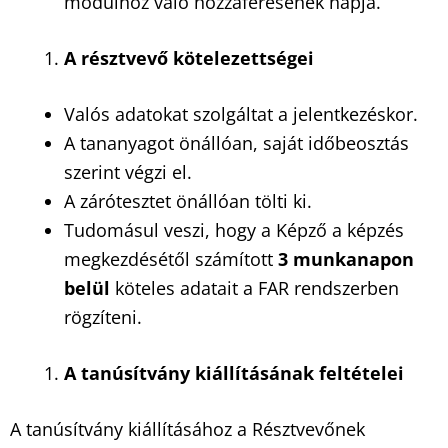
modulhoz való hozzáférésének napja.
A r
é
sztvevő k
ö
telezetts
é
gei
Valós adatokat szolgáltat a jelentkezéskor.
A tananyagot önállóan, saját időbeosztás
szerint végzi el.
A zárótesztet önállóan tölti ki.
Tudomásul veszi, hogy a Képző a képzés
megkezdésétől számított
3 munkanapon
belül
köteles adatait a FAR rendszerben
rögzíteni.
A tanúsítvány kiállításának felt
é
telei
A tanúsítvány kiállításához a Résztvevőnek