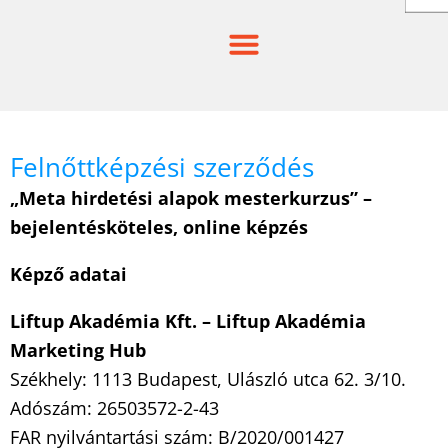
Skip
to
content
Felnőttképzési szerződés
„Meta hirdetési alapok mesterkurzus
” –
bejelent
é
sk
ö
teles, online k
é
pz
é
s
K
é
pző adatai
Liftup Akad
é
mia Kft. –
Liftup Akad
é
mia
Marketing Hub
Székhely: 1113 Budapest, Ulászló utca 62. 3/10.
Adószám: 26503572-2-43
FAR nyilvántartási szám: B/2020/001427