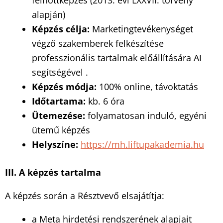
felnőttképzés (2013. évi LXXVII. törvény
alapján)
K
é
pz
és cé
lja:
Marketingtevékenységet
végző szakemberek felkészítése
professzionális tartalmak előállítására AI
segítségével .
K
é
pz
é
s m
ó
dja:
100% online, távoktatás
Időtartama:
kb. 6 óra
Ü
temez
é
se:
folyamatosan induló, egyéni
ütemű képzés
Helyszí
ne:
https://mh.liftupakademia.hu
III. A k
é
pz
é
s tartalma
A képzés során a Résztvevő elsajátítja:
a Meta hirdetési rendszerének alapjait