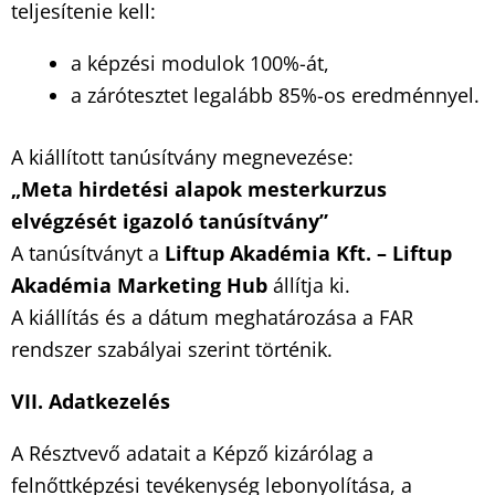
teljesítenie kell:
a képzési modulok 100%-át,
a zárótesztet legalább 85%-os eredménnyel.
A kiállított tanúsítvány megnevezése:
„
Meta hirdetési alapok
mesterkurzus
elv
é
gz
é
s
é
t igazoló tanúsítvány”
A tanúsítványt a
Liftup Akad
é
mia Kft. –
Liftup
Akad
é
mia Marketing Hub
állítja ki.
A kiállítás és a dátum meghatározása a FAR
rendszer szabályai szerint történik.
VII. Adatkezel
é
s
A Résztvevő adatait a Képző kizárólag a
felnőttképzési tevékenység lebonyolítása, a