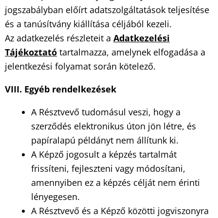
jogszabályban előírt adatszolgáltatások teljesítése
és a tanúsítvány kiállítása céljából kezeli.
Az adatkezelés részleteit a
Adatkezel
é
si
Táj
é
koztat
ó
tartalmazza, amelynek elfogadása a
jelentkezési folyamat során kötelező.
VIII. Egy
é
b rendelkez
é
sek
A Résztvevő tudomásul veszi, hogy a
szerződés elektronikus úton jön létre, és
papíralapú példányt nem állítunk ki.
A Képző jogosult a képzés tartalmát
frissíteni, fejleszteni vagy módosítani,
amennyiben ez a képzés célját nem érinti
lényegesen.
A Résztvevő és a Képző közötti jogviszonyra