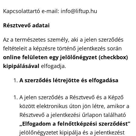
Kapcsolattartó e-mail: info@liftup.hu
R
é
sztvevő adatai
Az a természetes személy, aki a jelen szerződés
feltételeit a képzésre történő jelentkezés során
online fel
ületen egy jel
ö
lőn
é
gyzet (checkbox)
kipipálásával
elfogadja.
A szerződ
és lé
trej
ö
tte
é
s elfogadása
A jelen szerződés a Résztvevő és a Képző
között elektronikus úton jön létre, amikor a
Résztvevő a jelentkezési űrlapon található
„Elfogadom a felnőttk
é
pz
é
si szerződ
é
st”
jelölőnégyzetet kipipálja és a jelentkezést