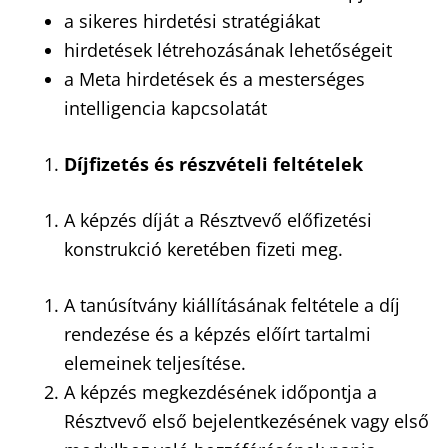
a sikeres hirdetési stratégiákat
hirdetések létrehozásának lehetőségeit
a Meta hirdetések és a mesterséges
intelligencia kapcsolatát
Díjfizet
é
s
é
s r
é
szv
é
teli felt
é
telek
A képzés díját a Résztvevő előfizetési
konstrukció keretében fizeti meg.
A tanúsítvány kiállításának feltétele a díj
rendezése és a képzés előírt tartalmi
elemeinek teljesítése.
A képzés megkezdésének időpontja a
Résztvevő első bejelentkezésének vagy első