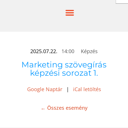
Skip
to
content
2025.07.22.
14:00
Képzés
Marketing szövegírás
képzési sorozat 1.
Google Naptár
|
iCal letöltés
← Összes esemény