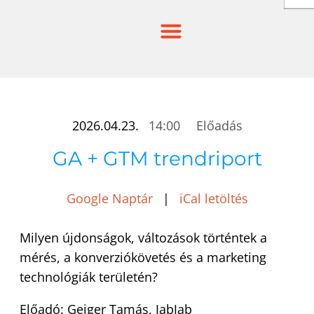
Skip
to
content
2026.04.23.
14:00
Előadás
GA + GTM trendriport
Google Naptár
|
iCal letöltés
Milyen újdonságok, változások történtek a
mérés, a konverziókövetés és a marketing
technológiák területén?
Előadó: Geiger Tamás, JabJab