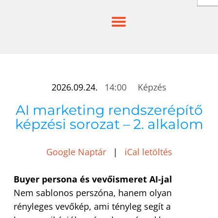
Skip
to
content
2026.09.24.
14:00
Képzés
AI marketing rendszerépítő
képzési sorozat – 2. alkalom
Google Naptár
|
iCal letöltés
Buyer persona és vevőismeret AI-jal
Nem sablonos perszóna, hanem olyan
rényleges vevőkép, ami tényleg segít a