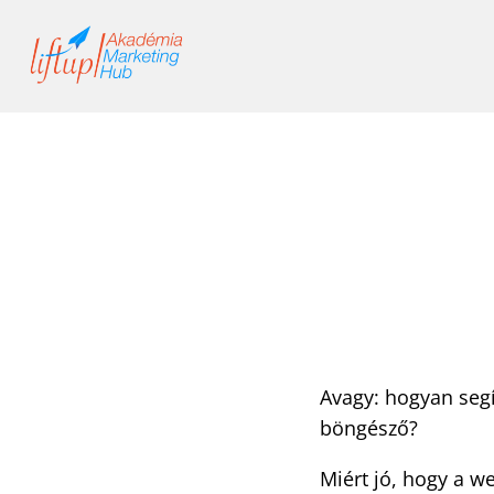
Skip
to
content
Avagy: hogyan segí
böngésző?
Miért jó, hogy a we