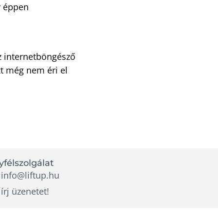
y éppen
z internetböngésző
zt még nem éri el
félszolgálat
info@liftup.hu
írj üzenetet!